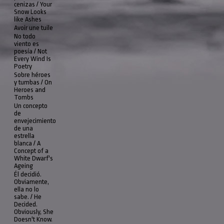
cenizas / Your
Snow Looks
like Ashes
Avoir une tuile
No todo
viento es
poesía / Not
Every Wind Is
Poetry
Sobre héroes
y tumbas / On
Heroes and
Tombs
Un concepto
de
envejecimiento
de una
estrella
blanca / A
Concept of a
White Dwarf's
Ageing
Él decidió.
Obviamente,
ella no lo
sabe. / He
Decided.
Obviously, She
Doesn't Know.