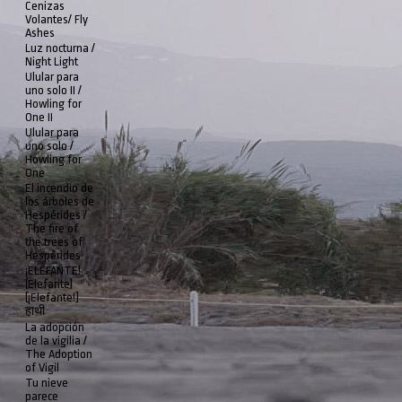
Cenizas
Volantes/ Fly
Ashes
Luz nocturna /
Night Light
Ulular para
uno solo II /
Howling for
One II
Ulular para
uno solo /
Howling for
One
El incendio de
los árboles de
Hespérides /
The fire of
the trees of
Hespérides
¡ELEFANTE!
(Elefante)
[¡Elefante!]
हाथी
La adopción
de la vigilia /
The Adoption
of Vigil
Tu nieve
parece